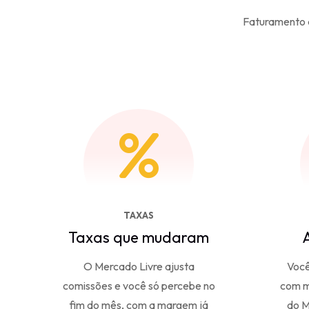
Faturamento a
TAXAS
Taxas que mudaram
A
O Mercado Livre ajusta
Você
comissões e você só percebe no
com m
fim do mês, com a margem já
do M