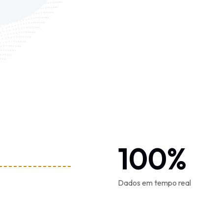
100
%
Dados em tempo real