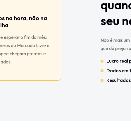
quand
seu n
s na hora, não na
ilha
e esperar o fim do mês:
Não é mais um r
meros do Mercado Livre e
que dá prejuízo
opee chegam prontos e
Lucro real
zados.
Dados em t
Resultados