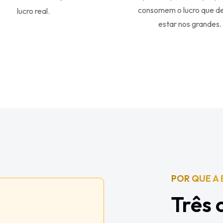
consomem o lucro que d
lucro real.
estar nos grandes.
POR QUE A 
Três 