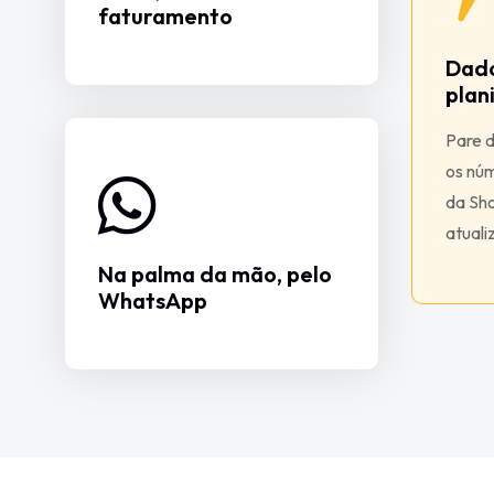
faturamento
Dado
plan
Pare d
os nú
da Sh
atuali
Na palma da mão, pelo
WhatsApp