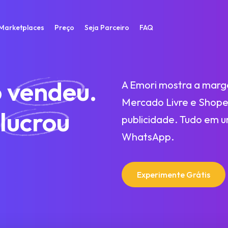
Marketplaces
Preço
Seja Parceiro
FAQ
o
vendeu
.
A Emori mostra a marg
Mercado Livre e Shope
lucrou
publicidade. Tudo em u
WhatsApp.
Experimente Grátis