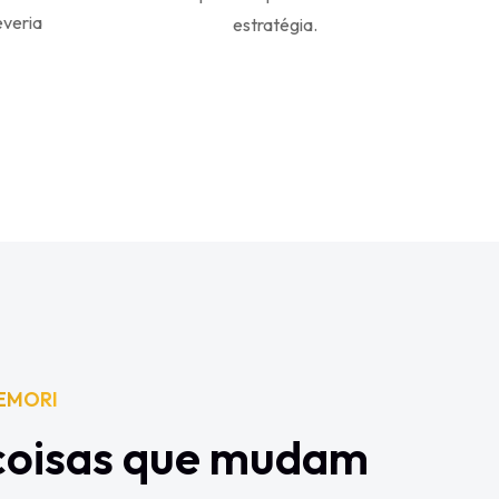
everia
estratégia.
EMORI
coisas que mudam